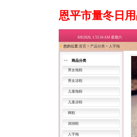
恩平市量冬日用
8/8/2026, 1:53:36 AM 星期六
您的位置
:
首页
>
产品分类
>
人字拖
>>
商品分类
男女拖鞋
男女凉鞋
儿童拖鞋
儿童凉鞋
网鞋
洞洞鞋
人字拖