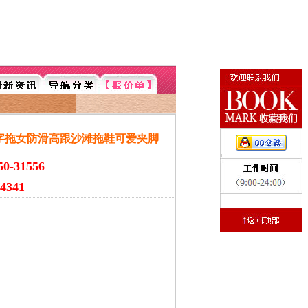
人字拖女防滑高跟沙滩拖鞋可爱夹脚
-31556
4341